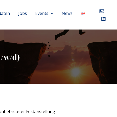
daten
Jobs
Events
News
m/w/d)
nbefristeter Festanstellung