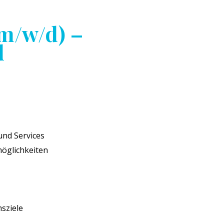
(m/w/d) –
d
und Services
öglichkeiten
sziele