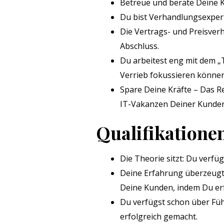
Betreue und berate Deine 
Du bist Verhandlungsexper
Die Vertrags- und Preisver
Abschluss.
Du arbeitest eng mit dem „
Verrieb fokussieren können
Spare Deine Kräfte – Das 
IT-Vakanzen Deiner Kunden
Qualifikatione
Die Theorie sitzt: Du verfü
Deine Erfahrung überzeugt:
Deine Kunden, indem Du erfo
Du verfügst schon über Füh
erfolgreich gemacht.