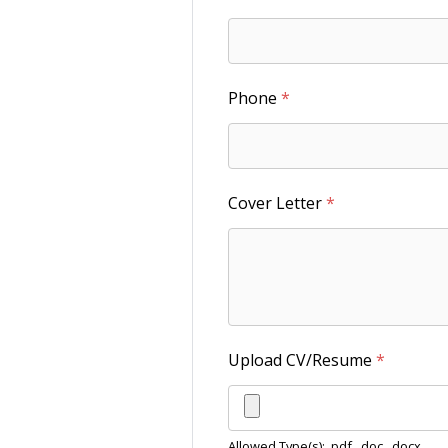
Phone
*
Cover Letter
*
Upload CV/Resume
*
Allowed Type(s): .pdf, .doc, .docx