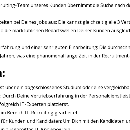
cruiting-Team unseres Kunden übernimmt die Suche nach de
keiten bei Deines Jobs aus: Die kannst gleichzeitig alle 3 V
so die marktüblichen Bedarfswellen Deiner Kunden ausglei
 Erfahrung und einer sehr guten Einarbeitung: Die durchschn
7 Jahren, was eine phänomenal lange Zeit in der Recruitment-
n:
gst über ein abgeschlossenes Studium oder eine vergleichbar
 Durch Deine Vertriebserfahrung in der Personaldienstlei
lgreich IT-Experten platzierst.
im Bereich IT-Recruiting gearbeitet.
 für Kunden und Kandidaten: Um Dich mit den Kandidaten
in ausgereiftes IT-Knowhow ein.